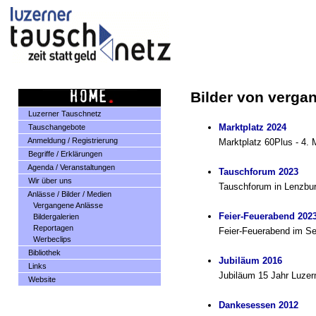
Bilder von verga
Luzerner Tauschnetz
Marktplatz 2024
Tauschangebote
Anmeldung / Registrierung
Marktplatz 60Plus - 4. 
Begriffe / Erklärungen
Agenda / Veranstaltungen
Tauschforum 2023
Wir über uns
Tauschforum in Lenzbur
Anlässe / Bilder / Medien
Vergangene Anlässe
Feier-Feuerabend 202
Bildergalerien
Reportagen
Feier-Feuerabend im Sen
Werbeclips
Bibliothek
Jubiläum 2016
Links
Jubiläum 15 Jahr Luzer
Website
Dankesessen 2012