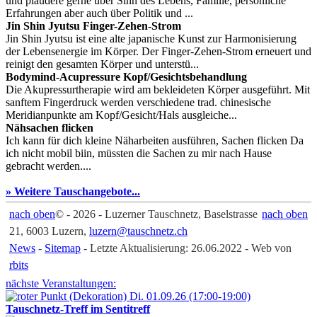
und plaudere gerne über Sinn des Lebens, Familie, persönliche
Erfahrungen aber auch über Politik und ...
Jin Shin Jyutsu Finger-Zehen-Strom
Jin Shin Jyutsu ist eine alte japanische Kunst zur Harmonisierung
der Lebensenergie im Körper. Der Finger-Zehen-Strom erneuert und
reinigt den gesamten Körper und unterstü...
Bodymind-Acupressure Kopf/Gesichtsbehandlung
Die Akupressurtherapie wird am bekleideten Körper ausgeführt. Mit
sanftem Fingerdruck werden verschiedene trad. chinesische
Meridianpunkte am Kopf/Gesicht/Hals ausgleiche...
Nähsachen flicken
Ich kann für dich kleine Näharbeiten ausführen, Sachen flicken Da
ich nicht mobil biin, müssten die Sachen zu mir nach Hause
gebracht werden....
» Weitere Tauschangebote...
nach oben
© - 2026 - Luzerner Tauschnetz, Baselstrasse
nach oben
21, 6003 Luzern,
luzern@tauschnetz.ch
News
-
Sitemap
- Letzte Aktualisierung: 26.06.2022 - Web von
rbits
nächste Veranstaltungen:
Di. 01.09.26 (17:00-19:00)
Tauschnetz-Treff im Sentitreff