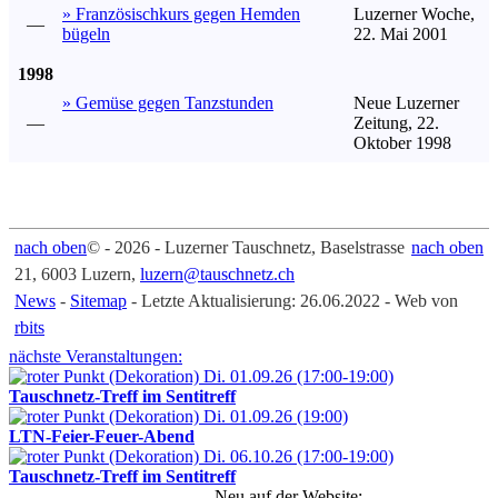
» Französischkurs gegen Hemden
Luzerner Woche,
—
bügeln
22. Mai 2001
1998
» Gemüse gegen Tanzstunden
Neue Luzerner
—
Zeitung, 22.
Oktober 1998
nach oben
© - 2026 - Luzerner Tauschnetz, Baselstrasse
nach oben
21, 6003 Luzern,
luzern@tauschnetz.ch
News
-
Sitemap
- Letzte Aktualisierung: 26.06.2022 - Web von
rbits
nächste Veranstaltungen:
Di. 01.09.26 (17:00-19:00)
Tauschnetz-Treff im Sentitreff
Di. 01.09.26 (19:00)
LTN-Feier-Feuer-Abend
Di. 06.10.26 (17:00-19:00)
Tauschnetz-Treff im Sentitreff
Neu auf der Website: