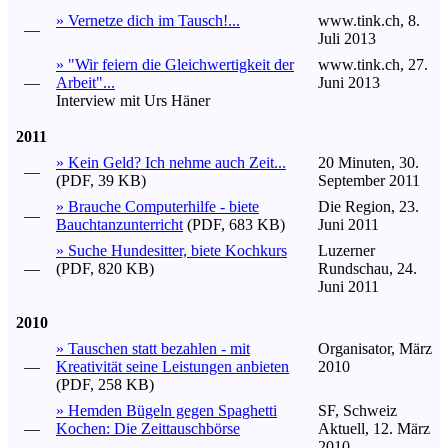
» Vernetze dich im Tausch!...
www.tink.ch, 8.
—
Juli 2013
» "Wir feiern die Gleichwertigkeit der
www.tink.ch, 27.
—
Arbeit"...
Juni 2013
Interview mit Urs Häner
2011
» Kein Geld? Ich nehme auch Zeit...
20 Minuten, 30.
—
(PDF, 39 KB)
September 2011
» Brauche Computerhilfe - biete
Die Region, 23.
—
Bauchtanzunterricht
(PDF, 683 KB)
Juni 2011
» Suche Hundesitter, biete Kochkurs
Luzerner
—
(PDF, 820 KB)
Rundschau, 24.
Juni 2011
2010
» Tauschen statt bezahlen - mit
Organisator, März
—
Kreativität seine Leistungen anbieten
2010
(PDF, 258 KB)
» Hemden Bügeln gegen Spaghetti
SF, Schweiz
—
Kochen: Die Zeittauschbörse
Aktuell, 12. März
2010