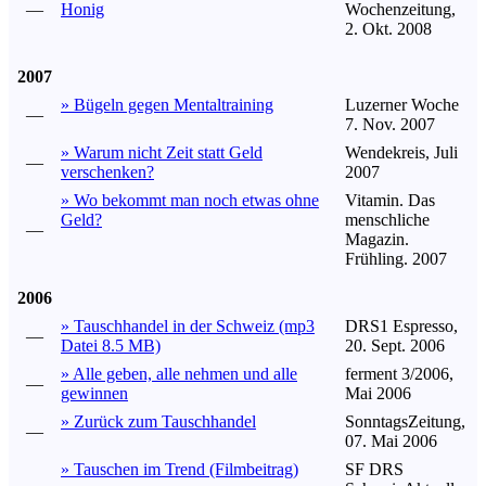
—
Honig
Wochenzeitung,
2. Okt. 2008
2007
» Bügeln gegen Mentaltraining
Luzerner Woche
—
7. Nov. 2007
» Warum nicht Zeit statt Geld
Wendekreis, Juli
—
verschenken?
2007
» Wo bekommt man noch etwas ohne
Vitamin. Das
Geld?
menschliche
—
Magazin.
Frühling. 2007
2006
» Tauschhandel in der Schweiz (mp3
DRS1 Espresso,
—
Datei 8.5 MB)
20. Sept. 2006
» Alle geben, alle nehmen und alle
ferment 3/2006,
—
gewinnen
Mai 2006
» Zurück zum Tauschhandel
SonntagsZeitung,
—
07. Mai 2006
» Tauschen im Trend (Filmbeitrag)
SF DRS