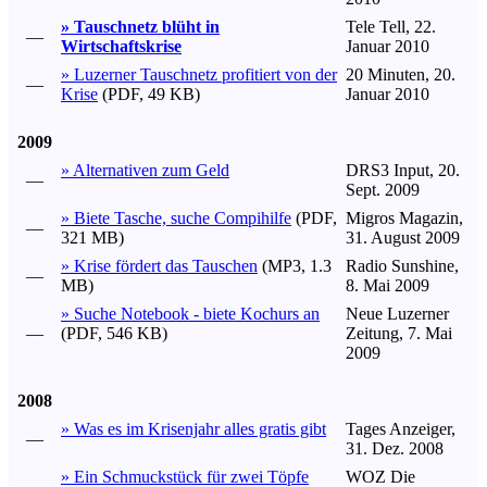
» Tauschnetz blüht in
Tele Tell, 22.
—
Wirtschaftskrise
Januar 2010
» Luzerner Tauschnetz profitiert von der
20 Minuten, 20.
—
Krise
(PDF, 49 KB)
Januar 2010
2009
» Alternativen zum Geld
DRS3 Input, 20.
—
Sept. 2009
» Biete Tasche, suche Compihilfe
(PDF,
Migros Magazin,
—
321 MB)
31. August 2009
» Krise fördert das Tauschen
(MP3, 1.3
Radio Sunshine,
—
MB)
8. Mai 2009
» Suche Notebook - biete Kochurs an
Neue Luzerner
—
(PDF, 546 KB)
Zeitung, 7. Mai
2009
2008
» Was es im Krisenjahr alles gratis gibt
Tages Anzeiger,
—
31. Dez. 2008
» Ein Schmuckstück für zwei Töpfe
WOZ Die