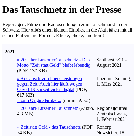
Das Tauschnetz in der Presse
Reportagen, Filme und Radiosendungen zum Tauschmarkt in der
Schweiz. Hier gibt's einen kleinen Einblick in die Aktivitäten mit all
seinen Farben und Formen. Klicke, blicke, und höre!
2021
» 20 Jahre Luzerner Tauschnetz - Das
Sentipost 3/21 -
—
Motto "Zeit statt Geld" bleibt lebendig
August 2021
(PDF, 137 KB)
» Austausch von Dienstleistungen
Luzerner Zeitung,
gegen Zeit: Auch hier läuft wegen
1. März 2021
—
Covid-19 zurzeit vieles digital
(PDF,
617 KB)
» zum Originalartikel...
(nur mit Abo!)
» 20 Jahre Luzerner Tauschnetz
(Audio,
Regionaljournal
—
4.3 MB)
Zentralschweiz,
1. Februar 2021
» Zeit statt Geld - das Tauschnetz
(PDF,
Ronorp
—
74 KB)
Newsletter, 18.