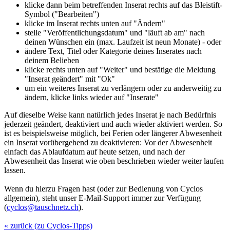
klicke dann beim betreffenden Inserat rechts auf das Bleistift-
Symbol ("Bearbeiten")
klicke im Inserat rechts unten auf "Ändern"
stelle "Veröffentlichungsdatum" und "läuft ab am" nach
deinen Wünschen ein (max. Laufzeit ist neun Monate) - oder
ändere Text, Titel oder Kategorie deines Inserates nach
deinem Belieben
klicke rechts unten auf "Weiter" und bestätige die Meldung
"Inserat geändert" mit "Ok"
um ein weiteres Inserat zu verlängern oder zu anderweitig zu
ändern, klicke links wieder auf "Inserate"
Auf dieselbe Weise kann natürlich jedes Inserat je nach Bedürfnis
jederzeit geändert, deaktiviert und auch wieder aktiviert werden. So
ist es beispielsweise möglich, bei Ferien oder längerer Abwesenheit
ein Inserat vorübergehend zu deaktivieren: Vor der Abwesenheit
einfach das Ablaufdatum auf heute setzen, und nach der
Abwesenheit das Inserat wie oben beschrieben wieder weiter laufen
lassen.
Wenn du hierzu Fragen hast (oder zur Bedienung von Cyclos
allgemein), steht unser E-Mail-Support immer zur Verfügung
(
cyclos@tauschnetz.ch
).
« zurück (zu Cyclos-Tipps)