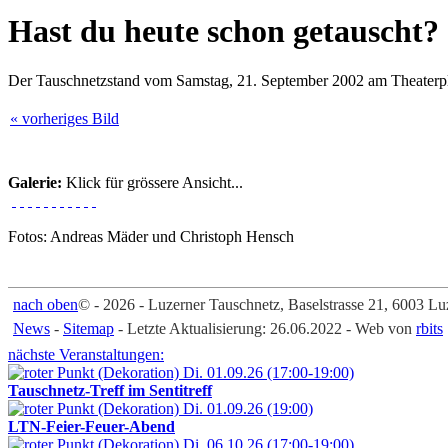
Hast du heute schon getauscht?
Der Tauschnetzstand vom Samstag, 21. September 2002 am Theaterplatz
« vorheriges Bild
Galerie:
Klick für grössere Ansicht...
Fotos: Andreas Mäder und Christoph Hensch
nach oben
© - 2026 - Luzerner Tauschnetz, Baselstrasse 21, 6003 Lu
News
-
Sitemap
- Letzte Aktualisierung: 26.06.2022 - Web von
rbits
nächste Veranstaltungen:
Di. 01.09.26 (17:00-19:00)
Tauschnetz-Treff im Sentitreff
Di. 01.09.26 (19:00)
LTN-Feier-Feuer-Abend
Di. 06.10.26 (17:00-19:00)