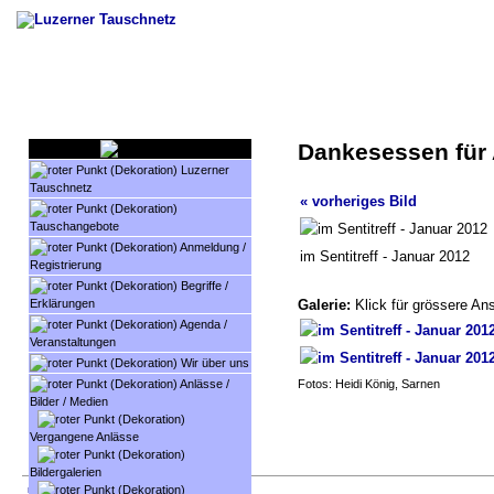
Dankesessen für 
Luzerner
Tauschnetz
« vorheriges Bild
Tauschangebote
Anmeldung /
im Sentitreff - Januar 2012
Registrierung
Begriffe /
Erklärungen
Galerie:
Klick für grössere Ans
Agenda /
Veranstaltungen
Wir über uns
Anlässe /
Fotos: Heidi König, Sarnen
Bilder / Medien
Vergangene Anlässe
Bildergalerien
nach oben