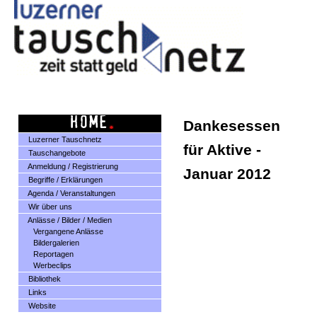
Dankesessen
Luzerner Tauschnetz
für Aktive -
Tauschangebote
Anmeldung / Registrierung
Januar 2012
Begriffe / Erklärungen
Agenda / Veranstaltungen
Wir über uns
Anlässe / Bilder / Medien
Vergangene Anlässe
Bildergalerien
Reportagen
Werbeclips
Bibliothek
Links
Website